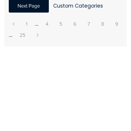
Next Page
Custom Categories
1
....
4
5
6
7
8
9
....
25